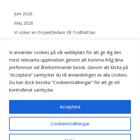
Juni 2026
Maj 2026
Vi söker en Projektledare till Trollhättan
Vi söker en Elektriker Västerås
Säsongsanställning – Drift och skötsel av Fontäner
Vi använder cookies på vår webbplats för att ge dig den
och vattenanläggningar i Linköping
mest relevanta upplevelsen genom att komma ihåg dina
preferenser vid återkommande besök. Genom att klicka på
Vi söker Elektriker till Stockholm
”Acceptera” samtycker du till användningen av alla cookies.
Vi söker Elektriker till Trollhättan
Du kan dock besöka ”Cookieinställningar” för att ge ett
Välkomna på Öppet Hus hos BUS!
kontrollerat samtycke.
April 2026
Mars 2026
Acceptera
Lediga tjänster
Cookieinställningar
Nyheter