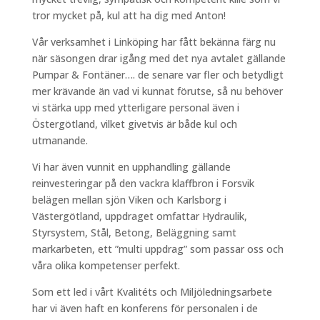
tror mycket på, kul att ha dig med Anton!
Vår verksamhet i Linköping har fått bekänna färg nu
när säsongen drar igång med det nya avtalet gällande
Pumpar & Fontäner…. de senare var fler och betydligt
mer krävande än vad vi kunnat förutse, så nu behöver
vi stärka upp med ytterligare personal även i
Östergötland, vilket givetvis är både kul och
utmanande.
Vi har även vunnit en upphandling gällande
reinvesteringar på den vackra klaffbron i Forsvik
belägen mellan sjön Viken och Karlsborg i
Västergötland, uppdraget omfattar Hydraulik,
Styrsystem, Stål, Betong, Beläggning samt
markarbeten, ett ”multi uppdrag” som passar oss och
våra olika kompetenser perfekt.
Som ett led i vårt Kvalitéts och Miljöledningsarbete
har vi även haft en konferens för personalen i de