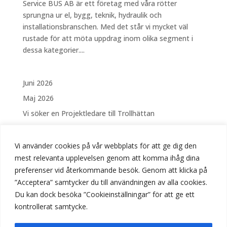
Service BUS AB är ett företag med våra rötter
sprungna ur el, bygg, teknik, hydraulik och
installationsbranschen. Med det står vi mycket väl
rustade för att möta uppdrag inom olika segment i
dessa kategorier....
Juni 2026
Maj 2026
Vi söker en Projektledare till Trollhättan
Vi söker en Elektriker Västerås
Säsongsanställning – Drift och skötsel av Fontäner
Vi använder cookies på vår webbplats för att ge dig den
och vattenanläggningar i Linköping
mest relevanta upplevelsen genom att komma ihåg dina
preferenser vid återkommande besök. Genom att klicka på
Vi söker Elektriker till Stockholm
”Acceptera” samtycker du till användningen av alla cookies.
Vi söker Elektriker till Trollhättan
Du kan dock besöka ”Cookieinställningar” för att ge ett
Välkomna på Öppet Hus hos BUS!
kontrollerat samtycke.
April 2026