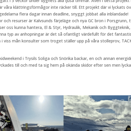
ågått i 3 veckor under dygnets alla ljusa timmar. Även i detta projekt
 våra klättringsförmågor inte räcker till. Ett projekt där vi lyckats ö
elarna flera dagar innan deadline, snyggt jobbat alla inblandade!
r och resurser är Kalvsunds färjeläge och nya GC bron i Porsgrunn, 
nser oss kunna hantera, El & Styr, Hydraulik, Mekanik och Byggteknik,
nna typ av anhopningar är det så ofantligt värdefullt för det fantasti
 i viss mån konsulter som troget ställer upp på våra stolleprov, TAC
dweekend i Trysils Soliga och Snörika backar, en och annan energid
yckades till och med ta sig hem på okända skidor efter sen men lyck