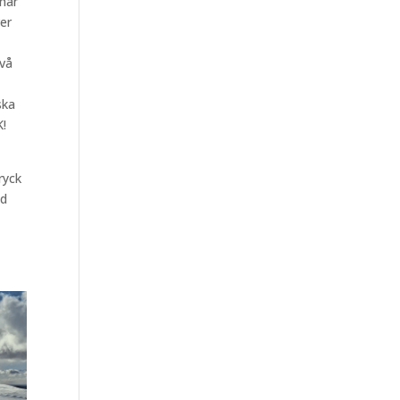
 har
ver
två
ska
K!
ryck
ad