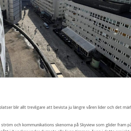
atser blir allt trevligare att bevista ju längre våren lider och det mär
v ström och kommunikations skenorna på Skyview som glider fram p