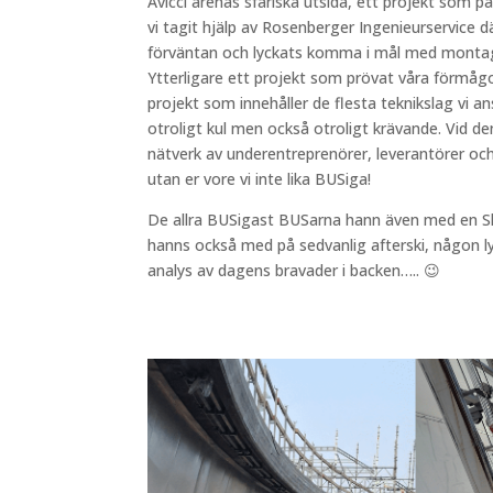
Avicci arenas sfäriska utsida, ett projekt som p
vi tagit hjälp av Rosenberger Ingenieurservice där
förväntan och lyckats komma i mål med montaged
Ytterligare ett projekt som prövat våra förmågo
projekt som innehåller de flesta teknikslag vi a
otroligt kul men också otroligt krävande. Vid de
nätverk av underentreprenörer, leverantörer och
utan er vore vi inte lika BUSiga!
De allra BUSigast BUSarna hann även med en Ski
hanns också med på sedvanlig afterski, någon l
analys av dagens bravader i backen….. 😉