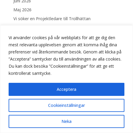
Juni 2026
Maj 2026
Vi söker en Projektledare till Trollhättan
Vi söker en Elektriker Västerås
Säsongsanställning – Drift och skötsel av Fontäner
Vi använder cookies på vår webbplats för att ge dig den
och vattenanläggningar i Linköping
mest relevanta upplevelsen genom att komma ihåg dina
preferenser vid återkommande besök. Genom att klicka på
Vi söker Elektriker till Stockholm
”Acceptera” samtycker du till användningen av alla cookies.
Vi söker Elektriker till Trollhättan
Du kan dock besöka ”Cookieinställningar” för att ge ett
Välkomna på Öppet Hus hos BUS!
kontrollerat samtycke.
April 2026
Mars 2026
Acceptera
Lediga tjänster
Cookieinställningar
Nyheter
Neka