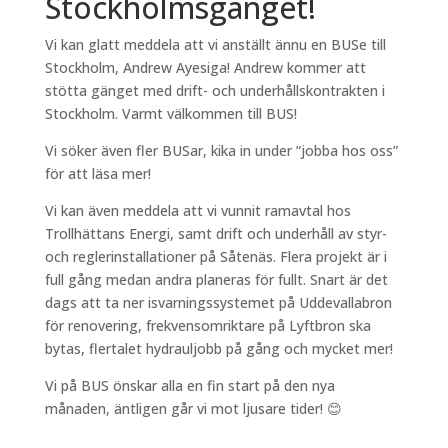
Stockholmsgänget!
Vi kan glatt meddela att vi anställt ännu en BUSe till
Stockholm, Andrew Ayesiga! Andrew kommer att
stötta gänget med drift- och underhållskontrakten i
Stockholm. Varmt välkommen till BUS!
Vi söker även fler BUSar, kika in under ”jobba hos oss”
för att läsa mer!
Vi kan även meddela att vi vunnit ramavtal hos
Trollhättans Energi, samt drift och underhåll av styr-
och reglerinstallationer på Såtenäs. Flera projekt är i
full gång medan andra planeras för fullt. Snart är det
dags att ta ner isvarningssystemet på Uddevallabron
för renovering, frekvensomriktare på Lyftbron ska
bytas, flertalet hydrauljobb på gång och mycket mer!
Vi på BUS önskar alla en fin start på den nya
månaden, äntligen går vi mot ljusare tider! 😊