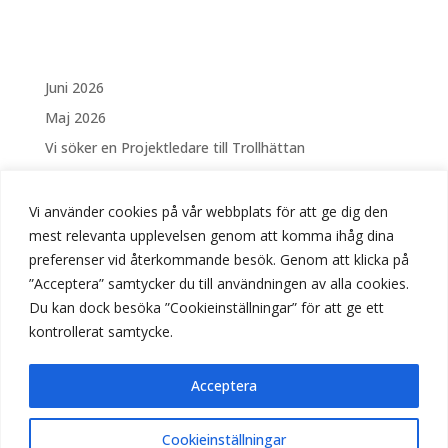
Juni 2026
Maj 2026
Vi söker en Projektledare till Trollhättan
Vi söker en Elektriker Västerås
Säsongsanställning – Drift och skötsel av Fontäner
Vi använder cookies på vår webbplats för att ge dig den
och vattenanläggningar i Linköping
mest relevanta upplevelsen genom att komma ihåg dina
preferenser vid återkommande besök. Genom att klicka på
Vi söker Elektriker till Stockholm
”Acceptera” samtycker du till användningen av alla cookies.
Vi söker Elektriker till Trollhättan
Du kan dock besöka ”Cookieinställningar” för att ge ett
Välkomna på Öppet Hus hos BUS!
kontrollerat samtycke.
April 2026
Mars 2026
Acceptera
Lediga tjänster
Cookieinställningar