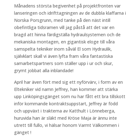
Månadens största begivenhet på projektfronten var
lanseringen och idrifttagningen av de dubbla klaffarna i
Norska Porsgrunn, med tanke på den näst intill
obefintliga tidsramen vill jag påstå att det var en
bragd att hinna färdigställa hydraulsystemen och de
mekaniska montagen, en gigantisk eloge till våra
samspelta tekniker inom såväl El som Hydraulik,
självklart skall vi även lyfta fram våra fantastiska
samarbetspartners som ställer upp i ur och skur,
grymt jobbat alla inblandade!
April har även fört med sig ett nyförvärv, i form av en
Eltekniker vid namn Jeffrey, han kommer att stärka
upp Linköpingsgänget som nu har fått ett bra tillskott
inför kommande kontraktsuppstart, Jeffrey är född
och uppväxt i trakterna av Katthult i Lönneberga,
huruvida han är släkt med Kröse Maja är ännu inte
utrett till fullo, vi hälsar honom Varmt Välkommen i
gänget !