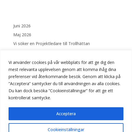
Juni 2026
Maj 2026
Vi söker en Projektledare till Trollhättan
Vi söker en Elektriker Västerås
Säsongsanställning – Drift och skötsel av Fontäner
Vi använder cookies på vår webbplats för att ge dig den
och vattenanläggningar i Linköping
mest relevanta upplevelsen genom att komma ihåg dina
preferenser vid återkommande besök. Genom att klicka på
Vi söker Elektriker till Stockholm
”Acceptera” samtycker du till användningen av alla cookies.
Vi söker Elektriker till Trollhättan
Du kan dock besöka ”Cookieinställningar” för att ge ett
Välkomna på Öppet Hus hos BUS!
kontrollerat samtycke.
April 2026
Mars 2026
Acceptera
Lediga tjänster
Cookieinställningar