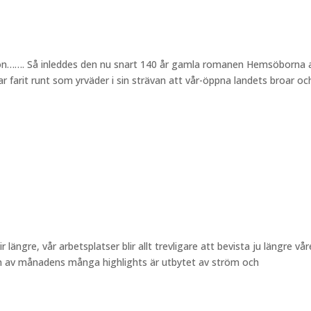
ton……. Så inleddes den nu snart 140 år gamla romanen Hemsöborna 
 farit runt som yrväder i sin strävan att vår-öppna landets broar oc
ängre, vår arbetsplatser blir allt trevligare att bevista ju längre vå
 En av månadens många highlights är utbytet av ström och