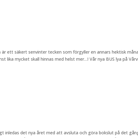
r ett säkert senvinter tecken som förgyller en annars hektisk mån
t lika mycket skall hinnas med helst mer…! Vår nya BUS lya på Vårv
igt inledas det nya året med att avsluta och göra bokslut på det gå