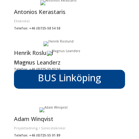
Antonios Kerastaris
Eltekniker
Telefon: +46 (0)725-58 54 58
Henrik Roslund
Magnus Leanderz
Mektekniker
Telefon: +46 (0)725-55 02 56
Eltekniker
BUS Linköping
Telefon: +46 (0)725-55 03 56
Adam Winqvist
Projektledning / Servicetekniker
Telefon: +46 (0)725-55 01 89