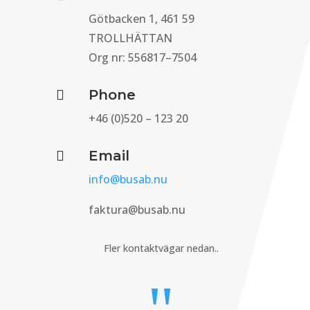
Götbacken 1, 461 59
TROLLHÄTTAN
Org nr: 556817–7504
Phone

+46 (0)520 – 123 20
Email

info@busab.nu
faktura@busab.nu
Fler kontaktvägar nedan..
"