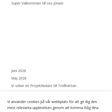
Super Välkommen till oss Jonas!
Juni 2026
Maj 2026
Vi söker en Projektledare till Trollhättan
Vi söker en Elektriker Västerås
Säsongsanställning – Drift och skötsel av Fontäner
Vi använder cookies på vår webbplats för att ge dig den
och vattenanläggningar i Linköping
mest relevanta upplevelsen genom att komma ihåg dina