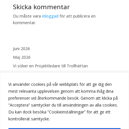
Skicka kommentar
Du måste vara
inloggad
för att publicera en
kommentar.
Juni 2026
Maj 2026
Vi söker en Projektledare till Trollhättan
Vi söker en Elektriker Västerås
Säsongsanställning – Drift och skötsel av Fontäner
Vi använder cookies på vår webbplats för att ge dig den
och vattenanläggningar i Linköping
mest relevanta upplevelsen genom att komma ihåg dina
preferenser vid återkommande besök. Genom att klicka på
Vi söker Elektriker till Stockholm
”Acceptera” samtycker du till användningen av alla cookies.
Vi söker Elektriker till Trollhättan
Du kan dock besöka ”Cookieinställningar” för att ge ett
Välkomna på Öppet Hus hos BUS!
kontrollerat samtycke.
April 2026